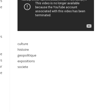
ds
ne
es
culture
histoire
re
geopolitique
es
expositions
ur
societe
le