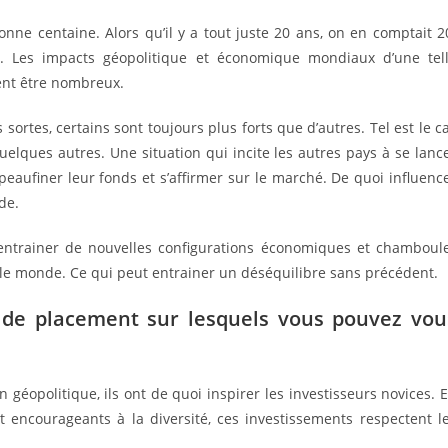
nne centaine. Alors qu’il y a tout juste 20 ans, on en comptait 2
n. Les impacts géopolitique et économique mondiaux d’une tel
vent être nombreux.
sortes, certains sont toujours plus forts que d’autres. Tel est le c
elques autres. Une situation qui incite les autres pays à se lanc
eaufiner leur fonds et s’affirmer sur le marché. De quoi influenc
nde.
se entrainer de nouvelles configurations économiques et chamboul
s le monde. Ce qui peut entrainer un déséquilibre sans précédent.
e de placement sur lesquels vous pouvez vou
 géopolitique, ils ont de quoi inspirer les investisseurs novices. 
t encourageants à la diversité, ces investissements respectent l