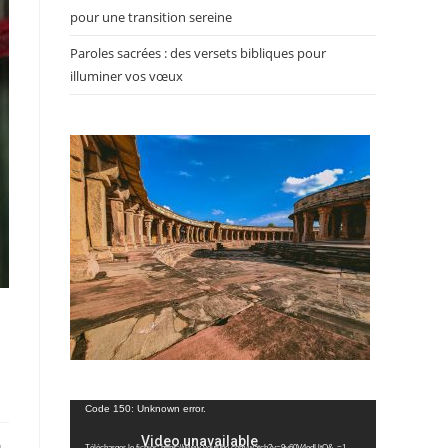
pour une transition sereine
Paroles sacrées : des versets bibliques pour
illuminer vos vœux
Lecteur
Code 150: Unknown error.
vidéo
Télécharger le fichier: https://www.youtube.com/watch?v=9y60V4edUtQ&_=1