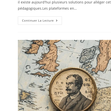
il existe aujourd'hui plusieurs solutions pour alléger ce
pédagogiques.Les plateformes en…
Économiser
Continuer La Lecture
Sur
La
Rentrée
:
Où
Trouver
Des
Livres
De
Géographie
Pour
La
Rentrée
Scolaire
À
Prix
Abordables
En
Ligne