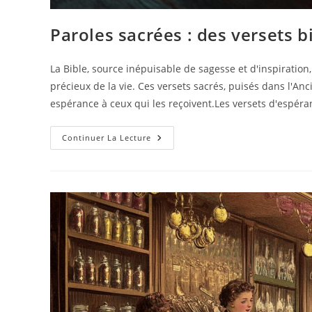
Paroles sacrées : des versets 
La Bible, source inépuisable de sagesse et d'inspiratio
précieux de la vie. Ces versets sacrés, puisés dans l'An
espérance à ceux qui les reçoivent.Les versets d'espéra
Paroles
Continuer La Lecture
Sacrées
:
Des
Versets
Bibliques
Pour
Illuminer
Vos
Vœux