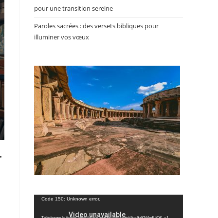
pour une transition sereine
Paroles sacrées : des versets bibliques pour
illuminer vos vœux
r
Lecteur
Code 150: Unknown error.
vidéo
Télécharger le fichier: https://www.youtube.com/watch?v=9y60V4edUtQ&_=1