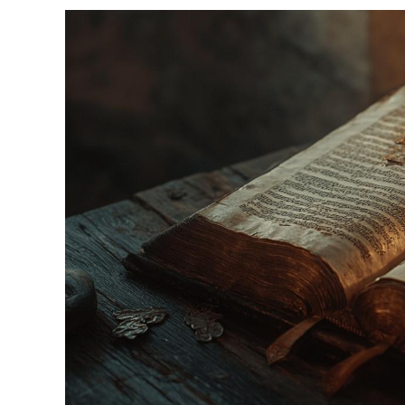
Guide
Complet
Pour
Convertir
Votre
Monnaie
Sans
Erreur
–
Les
Clés
Pour
Une
Transition
Sereine