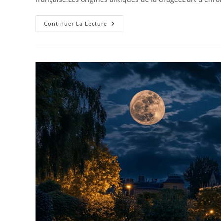
La
Continuer La Lecture
Dragée
:
Comment
La
Lorraine
Est
Devenue
La
Capitale
Mondiale
De
Ce
Bonbon
Raffiné